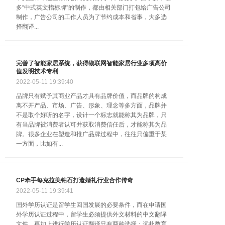
多“中式英文指标牌”的制作，都由相关部门打包给广告公司
制作，广告公司的工作人员为了节约成本和省事，大多选
常见问题
择翻译...
在线留言
完善了智能家居系统，获得物联网智能家居行业多项高价
值发明技术专利
说明书下载
2022-05-11
19:39:40
品牌只有赋予其商业产品才具有品牌价值，而品牌的构成
媒体资讯
离不开产品、市场、广告、形象、理念等多方面，品牌并
不是取个好听的名字，设计一个标志就能称其为品牌，只
有当品牌被消费者认可并获取消费信任后，才能称其为品
联系我们
牌。很多企业在塑造和推广品牌过程中，往往只偏重于某
一方面，比如有...
CP牵手每克拉美钻石打造婚礼行业合作传奇
2022-05-11
19:39:41
国外学历认证是留学生回国发展的必要条件，而在申请国
外学历认证过程中，留学生必须提供外文材料的中文翻译
文件。再加上进行学历认证翻译只有两种选择：远赴教育