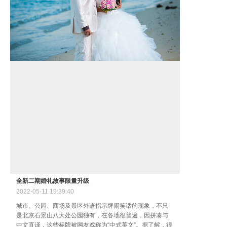
智能监控门
户外高清摄
灯监控摄像
解决方案
智能家庭
智能酒店
小区监护
全新二期婚礼故事限量升级
2022-05-11
19:39:40
公司安防
城市、公园、商场及景区外语指示牌闹笑话的现象，不只
是北京石景山八大处公园独有，在各地很普遍，因拼凑与
支持中心
中文直译，这些标牌被网友戏称为“中式英文”。据了解，很